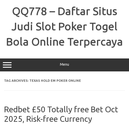
Skip
to
QQ778 – Daftar Situs
content
Judi Slot Poker Togel
Bola Online Terpercaya
Menu
TAG ARCHIVES:
TEXAS HOLD EM POKER ONLINE
Redbet £50 Totally free Bet Oct
2025, Risk-free Currency