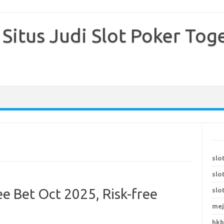
Situs Judi Slot Poker Tog
slo
slo
ee Bet Oct 2025, Risk-free
slo
mej
hk