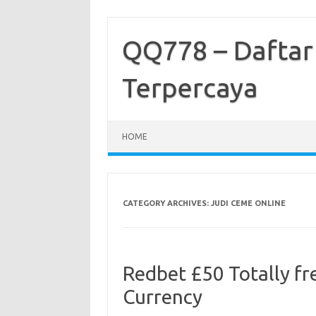
Skip
to
content
QQ778 – Daftar 
Terpercaya
HOME
CATEGORY ARCHIVES:
JUDI CEME ONLINE
Redbet £50 Totally fr
Currency