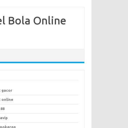
el Bola Online
t gacor
t online
t88
avip
bpokerqq