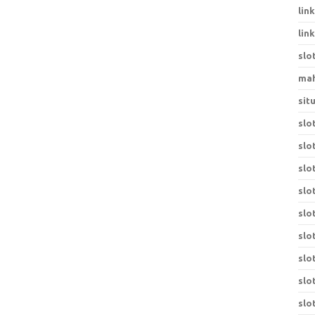
lin
lin
slo
ma
sit
slo
slo
slo
slo
slo
slo
slo
slo
slo