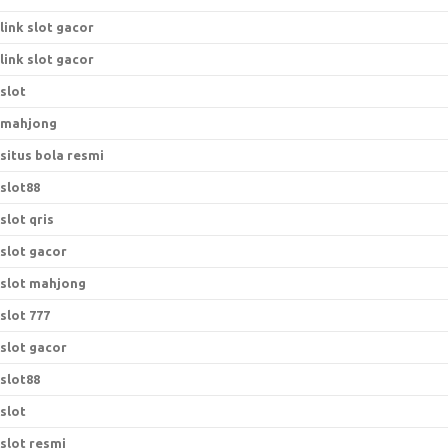
link slot gacor
link slot gacor
slot
mahjong
situs bola resmi
slot88
slot qris
slot gacor
slot mahjong
slot 777
slot gacor
slot88
slot
slot resmi