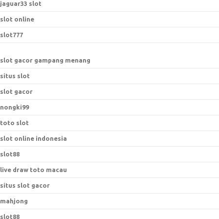
jaguar33 slot
slot online
slot777
slot gacor gampang menang
situs slot
slot gacor
nongki99
toto slot
slot online indonesia
slot88
live draw toto macau
situs slot gacor
mahjong
slot88