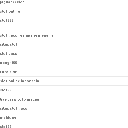
jaguar33 slot
slot online
slot777
slot gacor gampang menang
situs slot
slot gacor
nongki99
toto slot
slot online indonesia
slot88
live draw toto macau
situs slot gacor
mahjong
slot88