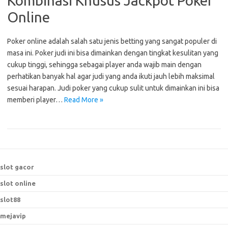
Kombinasi Khusus Jackpot Poker
Online
Poker online adalah salah satu jenis betting yang sangat populer di
masa ini. Poker judi ini bisa dimainkan dengan tingkat kesulitan yang
cukup tinggi, sehingga sebagai player anda wajib main dengan
perhatikan banyak hal agar judi yang anda ikuti jauh lebih maksimal
sesuai harapan. Judi poker yang cukup sulit untuk dimainkan ini bisa
memberi player…
Read More »
slot gacor
slot online
slot88
mejavip