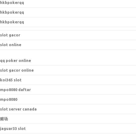
hkbpokerqq
hkbpokerqq
hkbpokerqq
slot gacor
slot online
qq poker online
slot gacor online
koi365 slot
mpo8080 daftar
mpo8080
slot server canada
赌场
jaguar33 slot