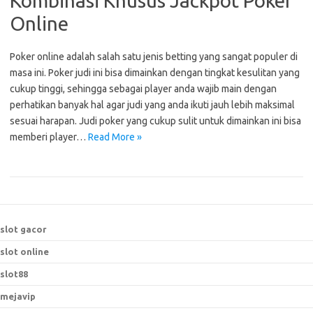
Kombinasi Khusus Jackpot Poker
Online
Poker online adalah salah satu jenis betting yang sangat populer di
masa ini. Poker judi ini bisa dimainkan dengan tingkat kesulitan yang
cukup tinggi, sehingga sebagai player anda wajib main dengan
perhatikan banyak hal agar judi yang anda ikuti jauh lebih maksimal
sesuai harapan. Judi poker yang cukup sulit untuk dimainkan ini bisa
memberi player…
Read More »
slot gacor
slot online
slot88
mejavip