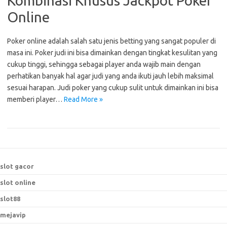
Kombinasi Khusus Jackpot Poker
Online
Poker online adalah salah satu jenis betting yang sangat populer di
masa ini. Poker judi ini bisa dimainkan dengan tingkat kesulitan yang
cukup tinggi, sehingga sebagai player anda wajib main dengan
perhatikan banyak hal agar judi yang anda ikuti jauh lebih maksimal
sesuai harapan. Judi poker yang cukup sulit untuk dimainkan ini bisa
memberi player…
Read More »
slot gacor
slot online
slot88
mejavip