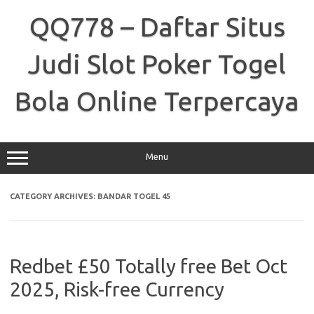
Skip
to
QQ778 – Daftar Situs
content
Judi Slot Poker Togel
Bola Online Terpercaya
Menu
CATEGORY ARCHIVES:
BANDAR TOGEL 45
Redbet £50 Totally free Bet Oct
2025, Risk-free Currency