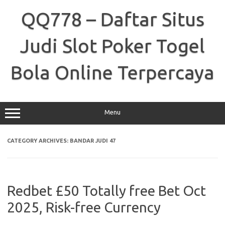
Skip
to
QQ778 – Daftar Situs
content
Judi Slot Poker Togel
Bola Online Terpercaya
Menu
CATEGORY ARCHIVES:
BANDAR JUDI 47
Redbet £50 Totally free Bet Oct
2025, Risk-free Currency