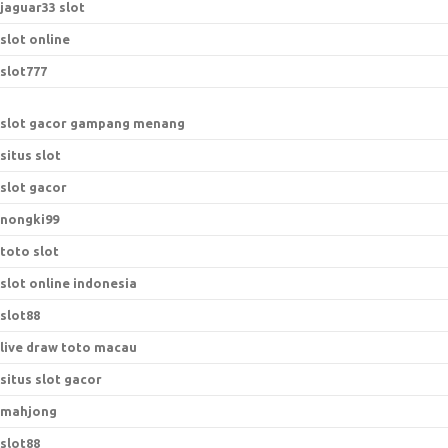
jaguar33 slot
slot online
slot777
slot gacor gampang menang
situs slot
slot gacor
nongki99
toto slot
slot online indonesia
slot88
live draw toto macau
situs slot gacor
mahjong
slot88