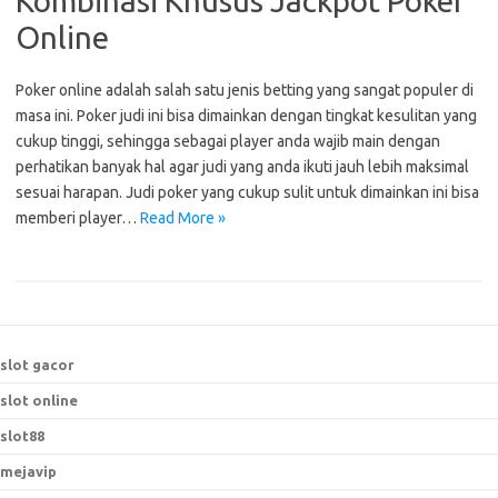
Kombinasi Khusus Jackpot Poker
Online
Poker online adalah salah satu jenis betting yang sangat populer di
masa ini. Poker judi ini bisa dimainkan dengan tingkat kesulitan yang
cukup tinggi, sehingga sebagai player anda wajib main dengan
perhatikan banyak hal agar judi yang anda ikuti jauh lebih maksimal
sesuai harapan. Judi poker yang cukup sulit untuk dimainkan ini bisa
memberi player…
Read More »
slot gacor
slot online
slot88
mejavip