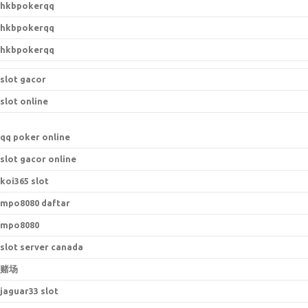
hkbpokerqq
hkbpokerqq
hkbpokerqq
slot gacor
slot online
qq poker online
slot gacor online
koi365 slot
mpo8080 daftar
mpo8080
slot server canada
赌场
jaguar33 slot