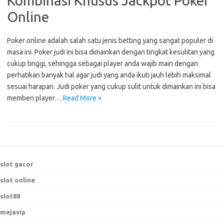
Kombinasi Khusus Jackpot Poker
Online
Poker online adalah salah satu jenis betting yang sangat populer di
masa ini. Poker judi ini bisa dimainkan dengan tingkat kesulitan yang
cukup tinggi, sehingga sebagai player anda wajib main dengan
perhatikan banyak hal agar judi yang anda ikuti jauh lebih maksimal
sesuai harapan. Judi poker yang cukup sulit untuk dimainkan ini bisa
memberi player…
Read More »
slot gacor
slot online
slot88
mejavip