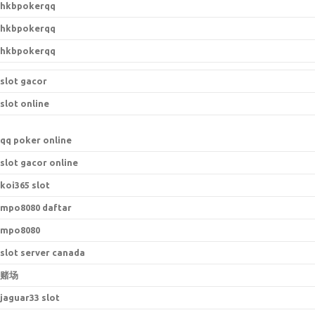
hkbpokerqq
hkbpokerqq
hkbpokerqq
slot gacor
slot online
qq poker online
slot gacor online
koi365 slot
mpo8080 daftar
mpo8080
slot server canada
赌场
jaguar33 slot