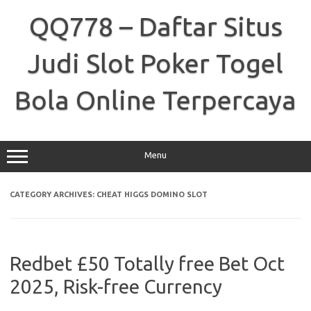
Skip
to
QQ778 – Daftar Situs
content
Judi Slot Poker Togel
Bola Online Terpercaya
Menu
CATEGORY ARCHIVES:
CHEAT HIGGS DOMINO SLOT
Redbet £50 Totally free Bet Oct
2025, Risk-free Currency