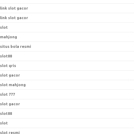
link slot gacor
link slot gacor
slot
mahjong
situs bola resmi
slot88
slot qris
slot gacor
slot mahjong
slot 777
slot gacor
slot88
slot
slot resmi