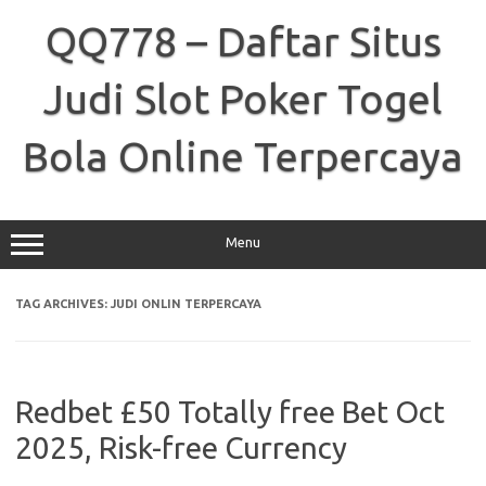
Skip
to
QQ778 – Daftar Situs
content
Judi Slot Poker Togel
Bola Online Terpercaya
Menu
TAG ARCHIVES:
JUDI ONLIN TERPERCAYA
Redbet £50 Totally free Bet Oct
2025, Risk-free Currency