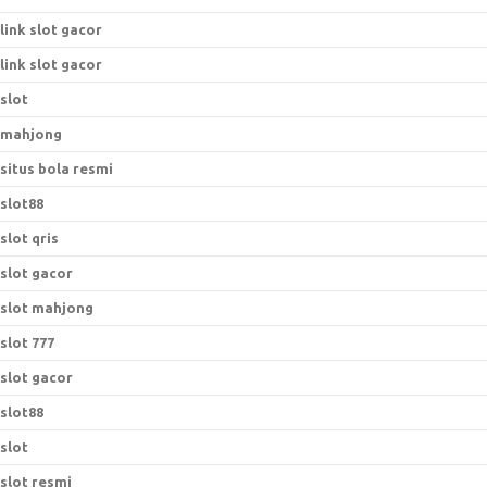
link slot gacor
link slot gacor
slot
mahjong
situs bola resmi
slot88
slot qris
slot gacor
slot mahjong
slot 777
slot gacor
slot88
slot
slot resmi