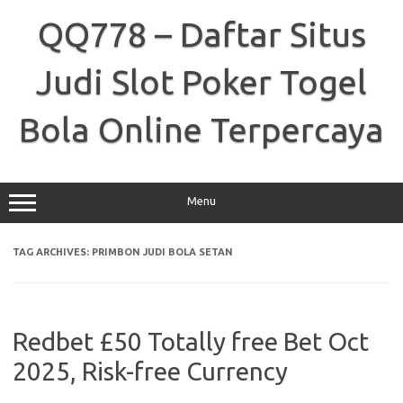
Skip
to
QQ778 – Daftar Situs
content
Judi Slot Poker Togel
Bola Online Terpercaya
Menu
TAG ARCHIVES:
PRIMBON JUDI BOLA SETAN
Redbet £50 Totally free Bet Oct
2025, Risk-free Currency