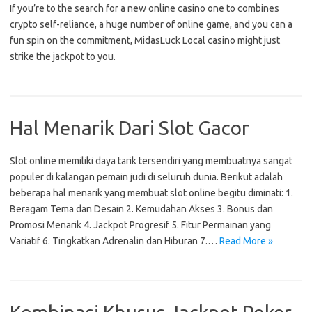
If you’re to the search for a new online casino one to combines
crypto self-reliance, a huge number of online game, and you can a
fun spin on the commitment, MidasLuck Local casino might just
strike the jackpot to you.
Hal Menarik Dari Slot Gacor
Slot online memiliki daya tarik tersendiri yang membuatnya sangat
populer di kalangan pemain judi di seluruh dunia. Berikut adalah
beberapa hal menarik yang membuat slot online begitu diminati: 1.
Beragam Tema dan Desain 2. Kemudahan Akses 3. Bonus dan
Promosi Menarik 4. Jackpot Progresif 5. Fitur Permainan yang
Variatif 6. Tingkatkan Adrenalin dan Hiburan 7.…
Read More »