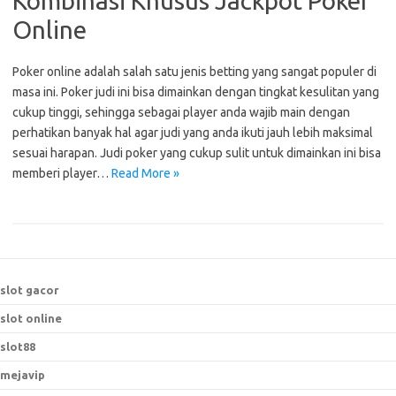
Kombinasi Khusus Jackpot Poker
Online
Poker online adalah salah satu jenis betting yang sangat populer di
masa ini. Poker judi ini bisa dimainkan dengan tingkat kesulitan yang
cukup tinggi, sehingga sebagai player anda wajib main dengan
perhatikan banyak hal agar judi yang anda ikuti jauh lebih maksimal
sesuai harapan. Judi poker yang cukup sulit untuk dimainkan ini bisa
memberi player…
Read More »
slot gacor
slot online
slot88
mejavip