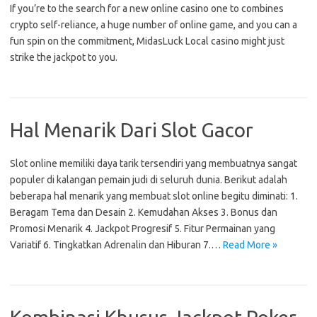
If you’re to the search for a new online casino one to combines
crypto self-reliance, a huge number of online game, and you can a
fun spin on the commitment, MidasLuck Local casino might just
strike the jackpot to you.
Hal Menarik Dari Slot Gacor
Slot online memiliki daya tarik tersendiri yang membuatnya sangat
populer di kalangan pemain judi di seluruh dunia. Berikut adalah
beberapa hal menarik yang membuat slot online begitu diminati: 1.
Beragam Tema dan Desain 2. Kemudahan Akses 3. Bonus dan
Promosi Menarik 4. Jackpot Progresif 5. Fitur Permainan yang
Variatif 6. Tingkatkan Adrenalin dan Hiburan 7.…
Read More »