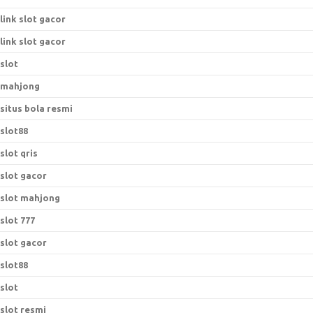
link slot gacor
link slot gacor
slot
mahjong
situs bola resmi
slot88
slot qris
slot gacor
slot mahjong
slot 777
slot gacor
slot88
slot
slot resmi