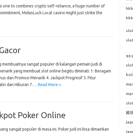
ino one to combines crypto self-reliance, a huge number of
hk
commitment, MidasLuck Local casino might just strike the
hk
slo
slo
 Gacor
qq 
ang membuatnya sangat populer di kalangan pemain judi di
slo
menarik yang membuat slot online begitu diminati: 1. Beragam
koi
s dan Promosi Menarik 4. Jackpot Progresif 5. Fitur
mpo
nalin dan Hiburan 7.…
Read More »
mp
slo
kpot Poker Online
赌
jag
yang sangat populer di masa ini. Poker judi ini bisa dimainkan
jag