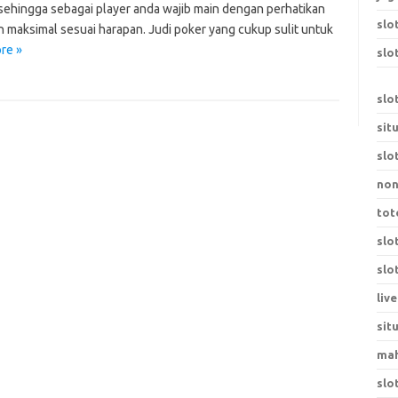
 sehingga sebagai player anda wajib main dengan perhatikan
slo
bih maksimal sesuai harapan. Judi poker yang cukup sulit untuk
re »
slo
slo
sit
slo
non
tot
slo
slo
liv
sit
ma
slo