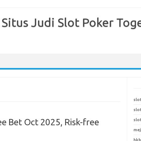
Situs Judi Slot Poker Tog
slo
slo
ee Bet Oct 2025, Risk-free
slo
mej
hk