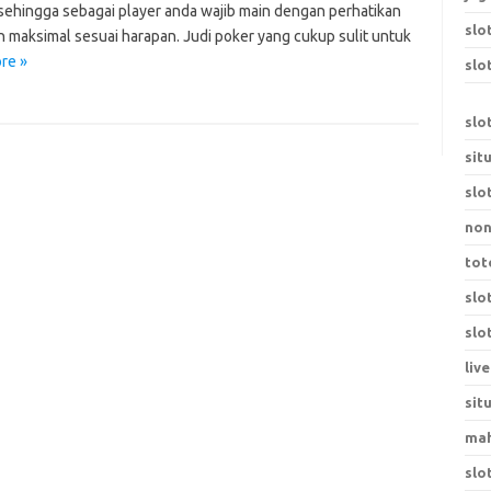
 sehingga sebagai player anda wajib main dengan perhatikan
slo
bih maksimal sesuai harapan. Judi poker yang cukup sulit untuk
re »
slo
slo
sit
slo
non
tot
slo
slo
liv
sit
ma
slo