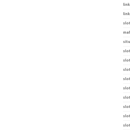
lin
lin
slo
ma
sit
slo
slo
slo
slo
slo
slo
slo
slo
slo