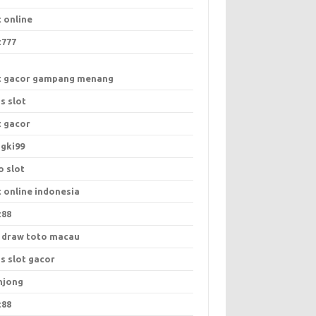
t online
t777
t gacor gampang menang
us slot
t gacor
gki99
o slot
t online indonesia
t88
e draw toto macau
us slot gacor
hjong
t88