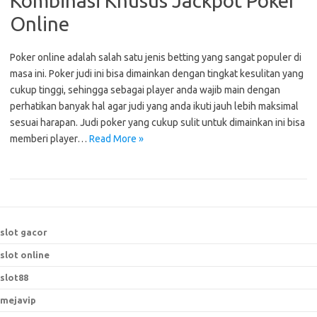
Kombinasi Khusus Jackpot Poker
Online
Poker online adalah salah satu jenis betting yang sangat populer di
masa ini. Poker judi ini bisa dimainkan dengan tingkat kesulitan yang
cukup tinggi, sehingga sebagai player anda wajib main dengan
perhatikan banyak hal agar judi yang anda ikuti jauh lebih maksimal
sesuai harapan. Judi poker yang cukup sulit untuk dimainkan ini bisa
memberi player…
Read More »
slot gacor
slot online
slot88
mejavip