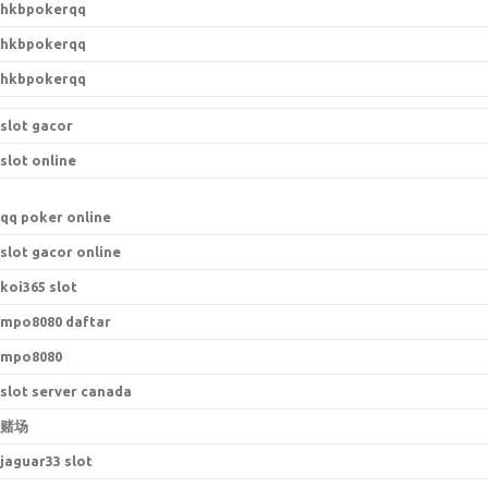
hkbpokerqq
hkbpokerqq
hkbpokerqq
slot gacor
slot online
qq poker online
slot gacor online
koi365 slot
mpo8080 daftar
mpo8080
slot server canada
赌场
jaguar33 slot