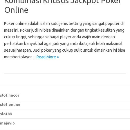
Kombinasi Khusus Jackpot Poker
Online
Poker online adalah salah satu jenis betting yang sangat populer di
masa ini. Poker judi ini bisa dimainkan dengan tingkat kesulitan yang
cukup tinggi, sehingga sebagai player anda wajib main dengan
perhatikan banyak hal agar judi yang anda ikuti jauh lebih maksimal
sesuai harapan. Judi poker yang cukup sulit untuk dimainkan ini bisa
memberi player…
Read More »
slot gacor
slot online
slot88
mejavip