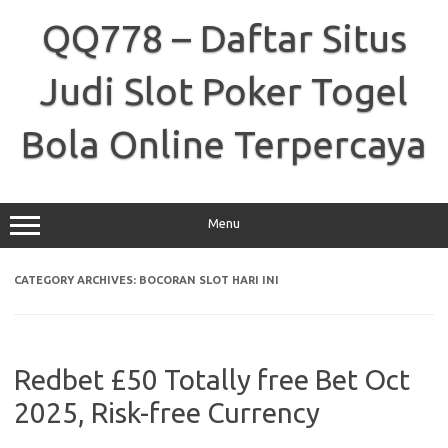
Skip
to
QQ778 – Daftar Situs
content
Judi Slot Poker Togel
Bola Online Terpercaya
Menu
CATEGORY ARCHIVES:
BOCORAN SLOT HARI INI
Redbet £50 Totally free Bet Oct
2025, Risk-free Currency