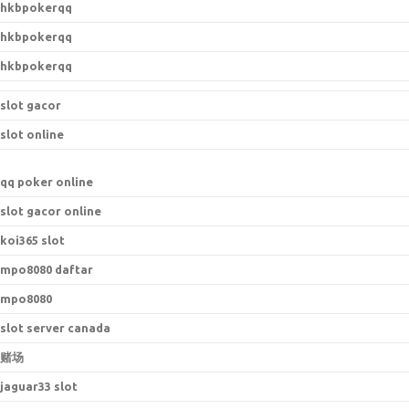
hkbpokerqq
hkbpokerqq
hkbpokerqq
slot gacor
slot online
qq poker online
slot gacor online
koi365 slot
mpo8080 daftar
mpo8080
slot server canada
赌场
jaguar33 slot