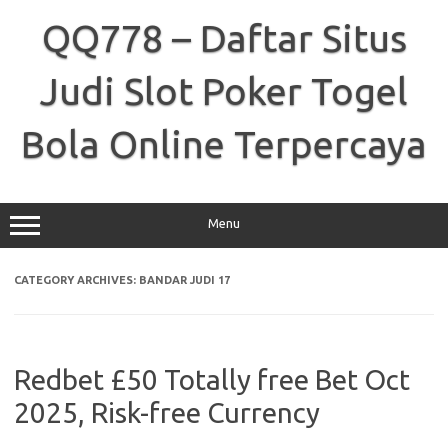
Skip
to
QQ778 – Daftar Situs
content
Judi Slot Poker Togel
Bola Online Terpercaya
Menu
CATEGORY ARCHIVES:
BANDAR JUDI 17
Redbet £50 Totally free Bet Oct
2025, Risk-free Currency