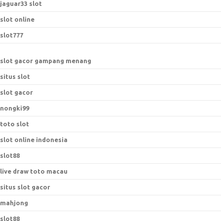
jaguar33 slot
slot online
slot777
slot gacor gampang menang
situs slot
slot gacor
nongki99
toto slot
slot online indonesia
slot88
live draw toto macau
situs slot gacor
mahjong
slot88