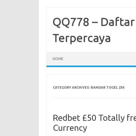
Skip
to
content
QQ778 – Daftar 
Terpercaya
HOME
CATEGORY ARCHIVES:
BANDAR TOGEL 236
Redbet £50 Totally fr
Currency