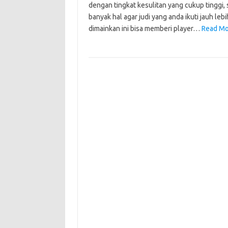
dengan tingkat kesulitan yang cukup tinggi,
banyak hal agar judi yang anda ikuti jauh le
dimainkan ini bisa memberi player…
Read Mo