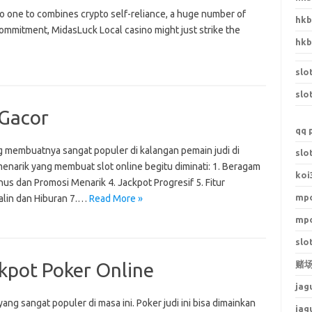
ino one to combines crypto self-reliance, a huge number of
hk
commitment, MidasLuck Local casino might just strike the
hk
slo
slo
 Gacor
qq 
ang membuatnya sangat populer di kalangan pemain judi di
slo
menarik yang membuat slot online begitu diminati: 1. Beragam
koi
s dan Promosi Menarik 4. Jackpot Progresif 5. Fitur
mpo
nalin dan Hiburan 7.…
Read More »
mp
slo
kpot Poker Online
赌
jag
yang sangat populer di masa ini. Poker judi ini bisa dimainkan
jag