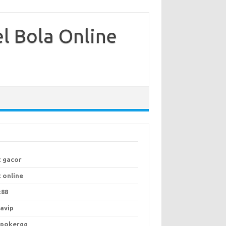
el Bola Online
t gacor
t online
t88
avip
bpokerqq