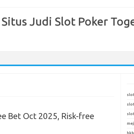
Situs Judi Slot Poker Tog
slo
slo
ee Bet Oct 2025, Risk-free
slo
mej
hk