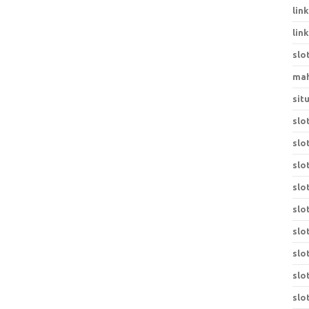
lin
lin
slo
ma
sit
slo
slo
slo
slo
slo
slo
slo
slo
slo