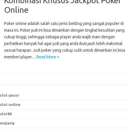
Kombinasi Khusus Jackpot Poker
Online
Poker online adalah salah satu jenis betting yang sangat populer di
masa ini. Poker judi ini bisa dimainkan dengan tingkat kesulitan yang
cukup tinggi, sehingga sebagai player anda wajib main dengan
perhatikan banyak hal agar judi yang anda ikuti jauh lebih maksimal
sesuai harapan. Judi poker yang cukup sulit untuk dimainkan ini bisa
memberi player…
Read More »
slot gacor
slot online
slot88
mejavip