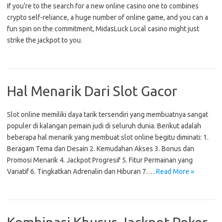
If you’re to the search for a new online casino one to combines
crypto self-reliance, a huge number of online game, and you can a
fun spin on the commitment, MidasLuck Local casino might just
strike the jackpot to you.
Hal Menarik Dari Slot Gacor
Slot online memiliki daya tarik tersendiri yang membuatnya sangat
populer di kalangan pemain judi di seluruh dunia. Berikut adalah
beberapa hal menarik yang membuat slot online begitu diminati: 1.
Beragam Tema dan Desain 2. Kemudahan Akses 3. Bonus dan
Promosi Menarik 4. Jackpot Progresif 5. Fitur Permainan yang
Variatif 6. Tingkatkan Adrenalin dan Hiburan 7.…
Read More »