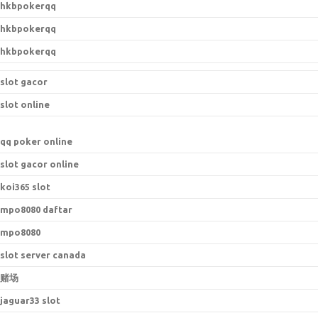
hkbpokerqq
hkbpokerqq
hkbpokerqq
slot gacor
slot online
qq poker online
slot gacor online
koi365 slot
mpo8080 daftar
mpo8080
slot server canada
赌场
jaguar33 slot