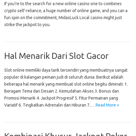
If you’re to the search for a new online casino one to combines
crypto self-reliance, a huge number of online game, and you can a
fun spin on the commitment, MidasLuck Local casino might just
strike the jackpot to you.
Hal Menarik Dari Slot Gacor
Slot online memiliki daya tarik tersendiri yang membuatnya sangat
populer di kalangan pemain judi di seluruh dunia. Berikut adalah
beberapa hal menarik yang membuat slot online begitu diminati: 1.
Beragam Tema dan Desain 2. Kemudahan Akses 3. Bonus dan
Promosi Menarik 4. Jackpot Progresif 5. Fitur Permainan yang
Variatif 6. Tingkatkan Adrenalin dan Hiburan 7.…
Read More »