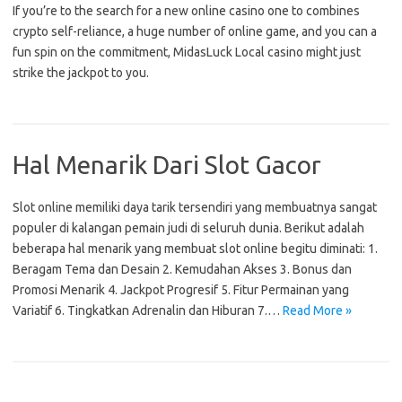
If you’re to the search for a new online casino one to combines
crypto self-reliance, a huge number of online game, and you can a
fun spin on the commitment, MidasLuck Local casino might just
strike the jackpot to you.
Hal Menarik Dari Slot Gacor
Slot online memiliki daya tarik tersendiri yang membuatnya sangat
populer di kalangan pemain judi di seluruh dunia. Berikut adalah
beberapa hal menarik yang membuat slot online begitu diminati: 1.
Beragam Tema dan Desain 2. Kemudahan Akses 3. Bonus dan
Promosi Menarik 4. Jackpot Progresif 5. Fitur Permainan yang
Variatif 6. Tingkatkan Adrenalin dan Hiburan 7.…
Read More »