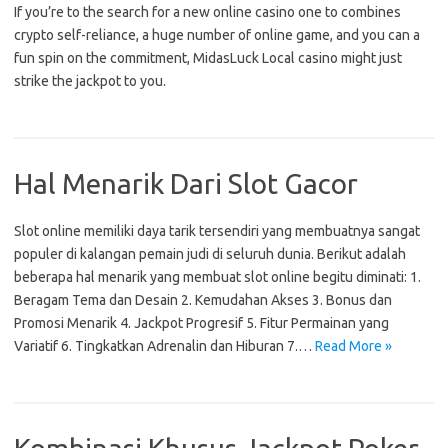
If you’re to the search for a new online casino one to combines
crypto self-reliance, a huge number of online game, and you can a
fun spin on the commitment, MidasLuck Local casino might just
strike the jackpot to you.
Hal Menarik Dari Slot Gacor
Slot online memiliki daya tarik tersendiri yang membuatnya sangat
populer di kalangan pemain judi di seluruh dunia. Berikut adalah
beberapa hal menarik yang membuat slot online begitu diminati: 1.
Beragam Tema dan Desain 2. Kemudahan Akses 3. Bonus dan
Promosi Menarik 4. Jackpot Progresif 5. Fitur Permainan yang
Variatif 6. Tingkatkan Adrenalin dan Hiburan 7.…
Read More »