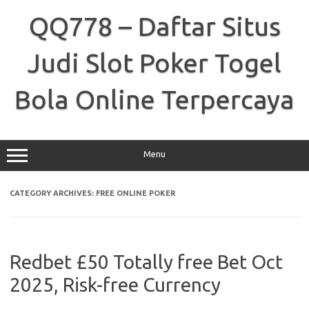
Skip
to
QQ778 – Daftar Situs
content
Judi Slot Poker Togel
Bola Online Terpercaya
Menu
CATEGORY ARCHIVES:
FREE ONLINE POKER
Redbet £50 Totally free Bet Oct
2025, Risk-free Currency