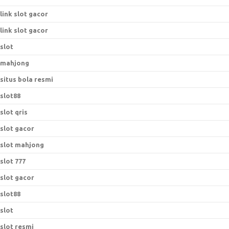
link slot gacor
link slot gacor
slot
mahjong
situs bola resmi
slot88
slot qris
slot gacor
slot mahjong
slot 777
slot gacor
slot88
slot
slot resmi