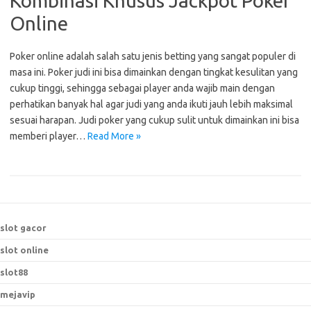
Kombinasi Khusus Jackpot Poker
Online
Poker online adalah salah satu jenis betting yang sangat populer di
masa ini. Poker judi ini bisa dimainkan dengan tingkat kesulitan yang
cukup tinggi, sehingga sebagai player anda wajib main dengan
perhatikan banyak hal agar judi yang anda ikuti jauh lebih maksimal
sesuai harapan. Judi poker yang cukup sulit untuk dimainkan ini bisa
memberi player…
Read More »
slot gacor
slot online
slot88
mejavip