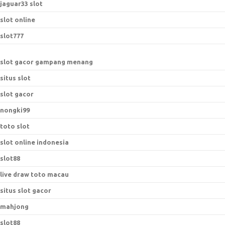
jaguar33 slot
slot online
slot777
slot gacor gampang menang
situs slot
slot gacor
nongki99
toto slot
slot online indonesia
slot88
live draw toto macau
situs slot gacor
mahjong
slot88