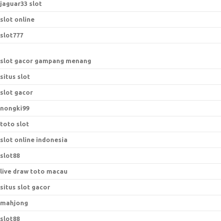
jaguar33 slot
slot online
slot777
slot gacor gampang menang
situs slot
slot gacor
nongki99
toto slot
slot online indonesia
slot88
live draw toto macau
situs slot gacor
mahjong
slot88