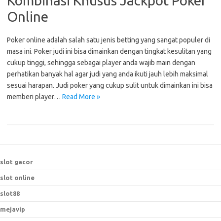
Kombinasi Khusus Jackpot Poker
Online
Poker online adalah salah satu jenis betting yang sangat populer di
masa ini. Poker judi ini bisa dimainkan dengan tingkat kesulitan yang
cukup tinggi, sehingga sebagai player anda wajib main dengan
perhatikan banyak hal agar judi yang anda ikuti jauh lebih maksimal
sesuai harapan. Judi poker yang cukup sulit untuk dimainkan ini bisa
memberi player…
Read More »
slot gacor
slot online
slot88
mejavip