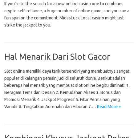
If you’re to the search for a new online casino one to combines
crypto self-reliance, a huge number of online game, and you can a
fun spin on the commitment, MidasLuck Local casino might just
strike the jackpot to you.
Hal Menarik Dari Slot Gacor
Slot online memiliki daya tarik tersendiri yang membuatnya sangat
populer di kalangan pemain judi di seluruh dunia. Berikut adalah
beberapa hal menarik yang membuat slot online begitu diminati: 1.
Beragam Tema dan Desain 2. Kemudahan Akses 3. Bonus dan
Promosi Menarik 4. Jackpot Progresif 5. Fitur Permainan yang
Variatif 6. Tingkatkan Adrenalin dan Hiburan 7.…
Read More »