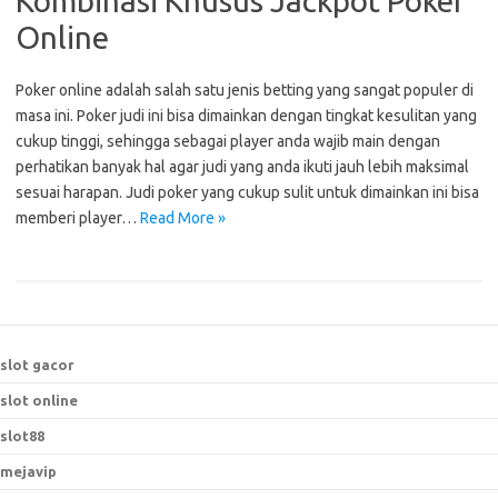
Kombinasi Khusus Jackpot Poker
Online
Poker online adalah salah satu jenis betting yang sangat populer di
masa ini. Poker judi ini bisa dimainkan dengan tingkat kesulitan yang
cukup tinggi, sehingga sebagai player anda wajib main dengan
perhatikan banyak hal agar judi yang anda ikuti jauh lebih maksimal
sesuai harapan. Judi poker yang cukup sulit untuk dimainkan ini bisa
memberi player…
Read More »
slot gacor
slot online
slot88
mejavip