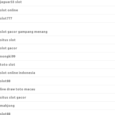
jaguar33 slot
slot online
slot777
slot gacor gampang menang
situs slot
slot gacor
nongki99
toto slot
slot online indonesia
slot88
live draw toto macau
situs slot gacor
mahjong
slot88