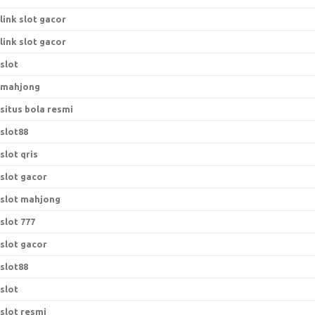
link slot gacor
link slot gacor
slot
mahjong
situs bola resmi
slot88
slot qris
slot gacor
slot mahjong
slot 777
slot gacor
slot88
slot
slot resmi