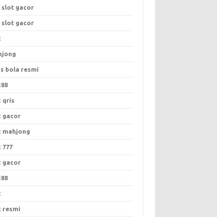
k slot gacor
k slot gacor
t
hjong
us bola resmi
t88
t qris
t gacor
t mahjong
t 777
t gacor
t88
t
t resmi