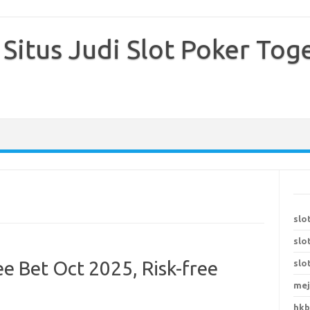
Situs Judi Slot Poker Tog
slo
slo
ee Bet Oct 2025, Risk-free
slo
mej
hk