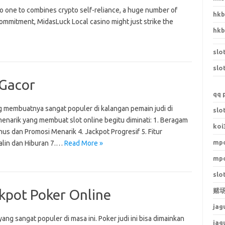
ino one to combines crypto self-reliance, a huge number of
hk
commitment, MidasLuck Local casino might just strike the
hk
slo
slo
 Gacor
qq 
ang membuatnya sangat populer di kalangan pemain judi di
slo
menarik yang membuat slot online begitu diminati: 1. Beragam
koi
s dan Promosi Menarik 4. Jackpot Progresif 5. Fitur
mpo
nalin dan Hiburan 7.…
Read More »
mp
slo
kpot Poker Online
赌
jag
yang sangat populer di masa ini. Poker judi ini bisa dimainkan
jag