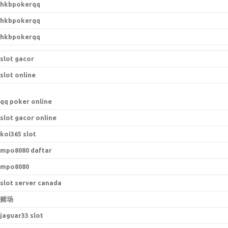
hkbpokerqq
hkbpokerqq
hkbpokerqq
slot gacor
slot online
qq poker online
slot gacor online
koi365 slot
mpo8080 daftar
mpo8080
slot server canada
赌场
jaguar33 slot