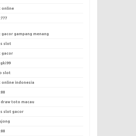
t online
t777
t gacor gampang menang
us slot
t gacor
gki99
o slot
t online indonesia
t88
e draw toto macau
us slot gacor
hjong
t88