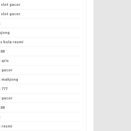
k slot gacor
k slot gacor
t
hjong
us bola resmi
t88
t qris
t gacor
t mahjong
t 777
t gacor
t88
t
t resmi