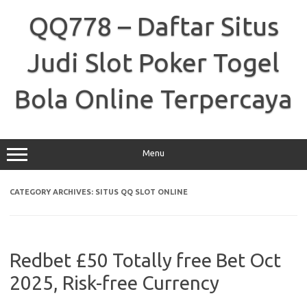
Skip
to
QQ778 – Daftar Situs
content
Judi Slot Poker Togel
Bola Online Terpercaya
Menu
CATEGORY ARCHIVES:
SITUS QQ SLOT ONLINE
Redbet £50 Totally free Bet Oct
2025, Risk-free Currency