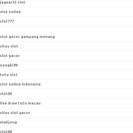
jaguar33 slot
slot online
slot777
slot gacor gampang menang
situs slot
slot gacor
nongki99
toto slot
slot online indonesia
slot88
live draw toto macau
situs slot gacor
mahjong
slot88