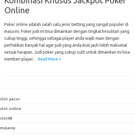
Kombinasi Khusus Jackpot Poker
Online
Poker online adalah salah satu jenis betting yang sangat populer di
masa ini. Poker judi ini bisa dimainkan dengan tingkat kesulitan yang
cukup tinggi, sehingga sebagai player anda wajib main dengan
perhatikan banyak hal agar judi yang anda ikuti jauh lebih maksimal
sesuai harapan. Judi poker yang cukup sulit untuk dimainkan ini bisa
memberi player…
Read More »
slot gacor
slot online
slot88
mejavip