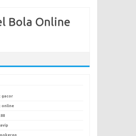
el Bola Online
t gacor
t online
t88
avip
bpokerqq