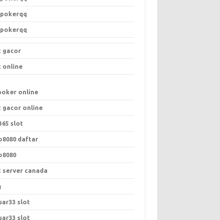
bpokerqq
bpokerqq
t gacor
t online
poker online
t gacor online
365 slot
8080 daftar
o8080
t server canada
场
uar33 slot
uar33 slot