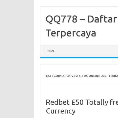
Skip
to
content
QQ778 – Daftar 
Terpercaya
HOME
CATEGORY ARCHIVES:
SITUS ONLINE JUDI TERBA
Redbet £50 Totally fr
Currency