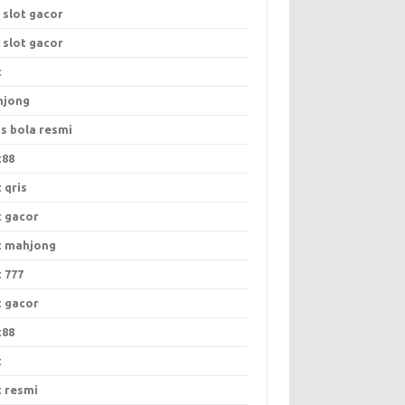
k slot gacor
k slot gacor
t
hjong
us bola resmi
t88
t qris
t gacor
t mahjong
t 777
t gacor
t88
t
t resmi