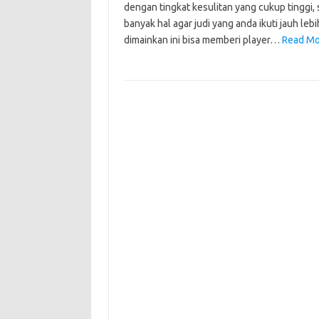
dengan tingkat kesulitan yang cukup tinggi,
banyak hal agar judi yang anda ikuti jauh le
dimainkan ini bisa memberi player…
Read Mo