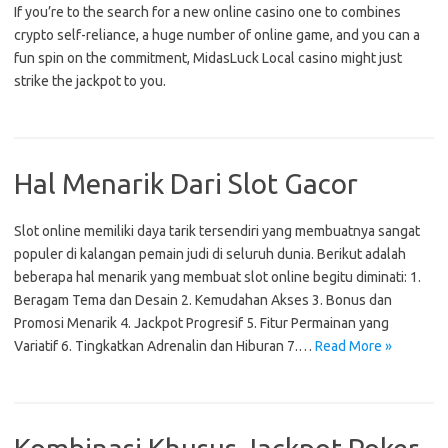
If you’re to the search for a new online casino one to combines
crypto self-reliance, a huge number of online game, and you can a
fun spin on the commitment, MidasLuck Local casino might just
strike the jackpot to you.
Hal Menarik Dari Slot Gacor
Slot online memiliki daya tarik tersendiri yang membuatnya sangat
populer di kalangan pemain judi di seluruh dunia. Berikut adalah
beberapa hal menarik yang membuat slot online begitu diminati: 1.
Beragam Tema dan Desain 2. Kemudahan Akses 3. Bonus dan
Promosi Menarik 4. Jackpot Progresif 5. Fitur Permainan yang
Variatif 6. Tingkatkan Adrenalin dan Hiburan 7.…
Read More »