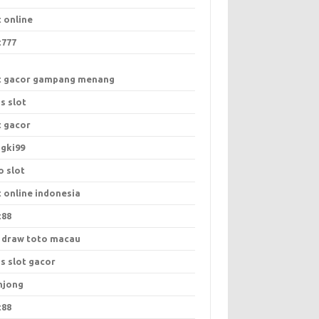
t online
t777
t gacor gampang menang
us slot
t gacor
gki99
o slot
t online indonesia
t88
e draw toto macau
us slot gacor
hjong
t88