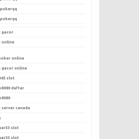
bpokerqq
bpokerqq
t gacor
t online
poker online
t gacor online
365 slot
8080 daftar
o8080
t server canada
场
uar33 slot
uar33 slot