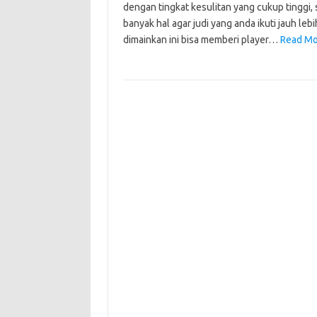
dengan tingkat kesulitan yang cukup tinggi,
banyak hal agar judi yang anda ikuti jauh le
dimainkan ini bisa memberi player…
Read Mo