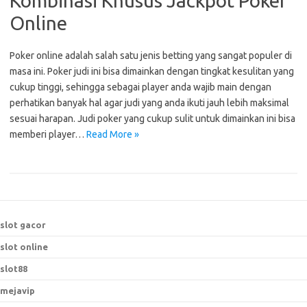
Kombinasi Khusus Jackpot Poker
Online
Poker online adalah salah satu jenis betting yang sangat populer di
masa ini. Poker judi ini bisa dimainkan dengan tingkat kesulitan yang
cukup tinggi, sehingga sebagai player anda wajib main dengan
perhatikan banyak hal agar judi yang anda ikuti jauh lebih maksimal
sesuai harapan. Judi poker yang cukup sulit untuk dimainkan ini bisa
memberi player…
Read More »
slot gacor
slot online
slot88
mejavip