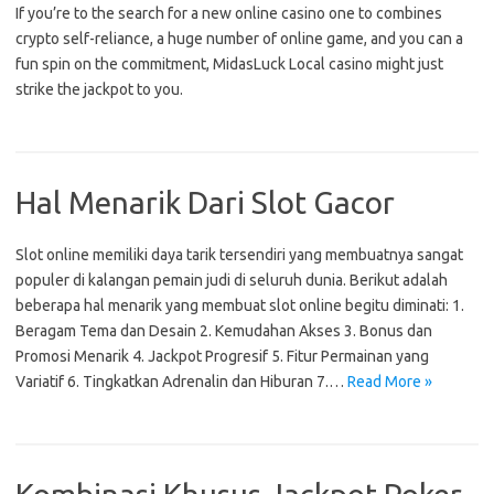
If you’re to the search for a new online casino one to combines
crypto self-reliance, a huge number of online game, and you can a
fun spin on the commitment, MidasLuck Local casino might just
strike the jackpot to you.
Hal Menarik Dari Slot Gacor
Slot online memiliki daya tarik tersendiri yang membuatnya sangat
populer di kalangan pemain judi di seluruh dunia. Berikut adalah
beberapa hal menarik yang membuat slot online begitu diminati: 1.
Beragam Tema dan Desain 2. Kemudahan Akses 3. Bonus dan
Promosi Menarik 4. Jackpot Progresif 5. Fitur Permainan yang
Variatif 6. Tingkatkan Adrenalin dan Hiburan 7.…
Read More »