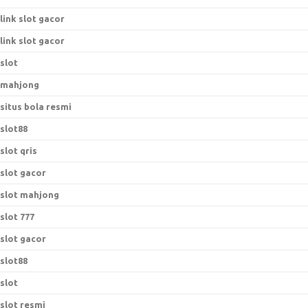
link slot gacor
link slot gacor
slot
mahjong
situs bola resmi
slot88
slot qris
slot gacor
slot mahjong
slot 777
slot gacor
slot88
slot
slot resmi