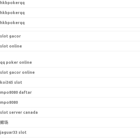
hkbpokerqq
hkbpokerqq
hkbpokerqq
slot gacor
slot online
qq poker online
slot gacor online
koi365 slot
mpo8080 daftar
mpo8080
slot server canada
赌场
jaguar33 slot