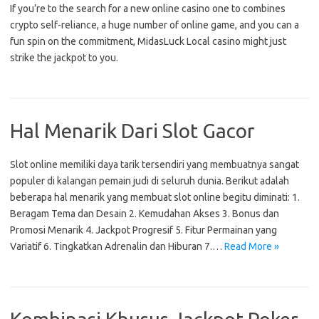
If you’re to the search for a new online casino one to combines
crypto self-reliance, a huge number of online game, and you can a
fun spin on the commitment, MidasLuck Local casino might just
strike the jackpot to you.
Hal Menarik Dari Slot Gacor
Slot online memiliki daya tarik tersendiri yang membuatnya sangat
populer di kalangan pemain judi di seluruh dunia. Berikut adalah
beberapa hal menarik yang membuat slot online begitu diminati: 1.
Beragam Tema dan Desain 2. Kemudahan Akses 3. Bonus dan
Promosi Menarik 4. Jackpot Progresif 5. Fitur Permainan yang
Variatif 6. Tingkatkan Adrenalin dan Hiburan 7.…
Read More »