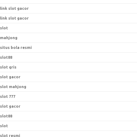
link slot gacor
link slot gacor
slot
mahjong
situs bola resmi
slot88
slot qris
slot gacor
slot mahjong
slot 777
slot gacor
slot88
slot
slot resmi