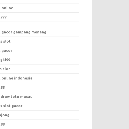
t online
t777
t gacor gampang menang
us slot
t gacor
gki99
o slot
t online indonesia
t88
e draw toto macau
us slot gacor
hjong
t88