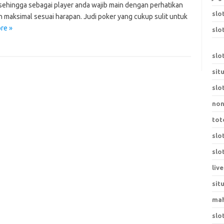
 sehingga sebagai player anda wajib main dengan perhatikan
slo
bih maksimal sesuai harapan. Judi poker yang cukup sulit untuk
re »
slo
slo
sit
slo
non
tot
slo
slo
liv
sit
ma
slo