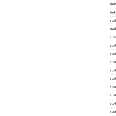
lin
lin
slo
ma
sit
slo
slo
slo
slo
slo
slo
slo
slo
slo