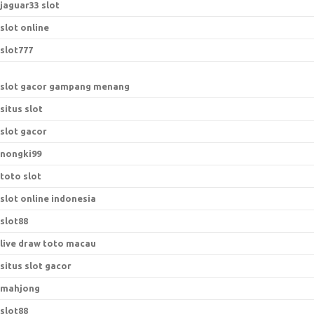
jaguar33 slot
slot online
slot777
slot gacor gampang menang
situs slot
slot gacor
nongki99
toto slot
slot online indonesia
slot88
live draw toto macau
situs slot gacor
mahjong
slot88