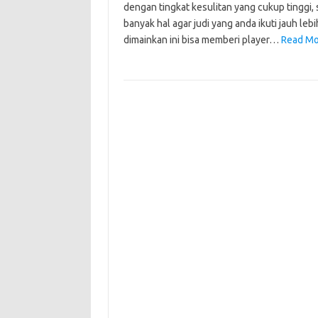
dengan tingkat kesulitan yang cukup tinggi,
banyak hal agar judi yang anda ikuti jauh le
dimainkan ini bisa memberi player…
Read Mo