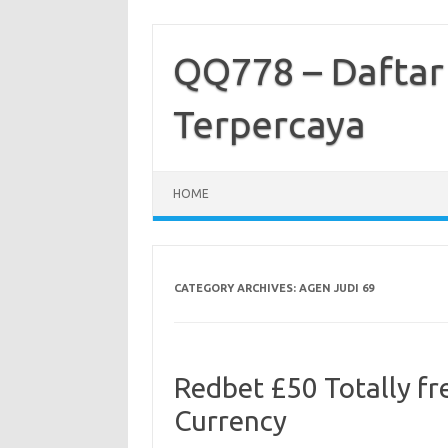
Skip
to
content
QQ778 – Daftar 
Terpercaya
HOME
CATEGORY ARCHIVES:
AGEN JUDI 69
Redbet £50 Totally fr
Currency