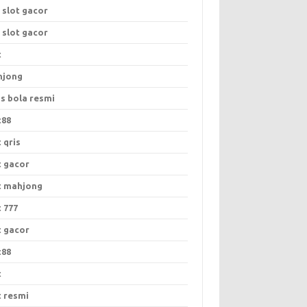
k slot gacor
k slot gacor
t
hjong
us bola resmi
t88
t qris
t gacor
t mahjong
t 777
t gacor
t88
t
t resmi