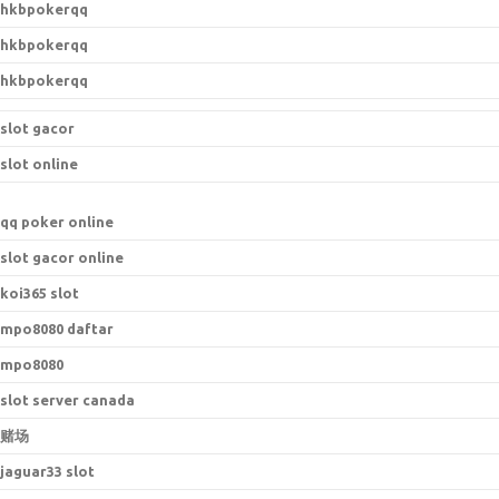
hkbpokerqq
hkbpokerqq
hkbpokerqq
slot gacor
slot online
qq poker online
slot gacor online
koi365 slot
mpo8080 daftar
mpo8080
slot server canada
赌场
jaguar33 slot