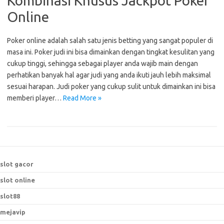
Kombinasi Khusus Jackpot Poker
Online
Poker online adalah salah satu jenis betting yang sangat populer di
masa ini. Poker judi ini bisa dimainkan dengan tingkat kesulitan yang
cukup tinggi, sehingga sebagai player anda wajib main dengan
perhatikan banyak hal agar judi yang anda ikuti jauh lebih maksimal
sesuai harapan. Judi poker yang cukup sulit untuk dimainkan ini bisa
memberi player…
Read More »
slot gacor
slot online
slot88
mejavip