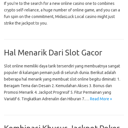
If you’re to the search for a new online casino one to combines
crypto self-reliance, a huge number of online game, and you can a
fun spin on the commitment, MidasLuck Local casino might just
strike the jackpot to you.
Hal Menarik Dari Slot Gacor
Slot online memiliki daya tarik tersendiri yang membuatnya sangat
populer di kalangan pemain judi di seluruh dunia. Berikut adalah
beberapa hal menarik yang membuat slot online begitu diminati: 1.
Beragam Tema dan Desain 2. Kemudahan Akses 3. Bonus dan
Promosi Menarik 4. Jackpot Progresif 5. Fitur Permainan yang
Variatif 6. Tingkatkan Adrenalin dan Hiburan 7.…
Read More »