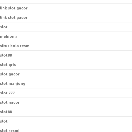
link slot gacor
link slot gacor
slot
mahjong
situs bola resmi
slot88
slot qris
slot gacor
slot mahjong
slot 777
slot gacor
slot88
slot
slot resmi