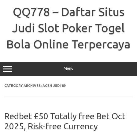
Skip
to
QQ778 – Daftar Situs
content
Judi Slot Poker Togel
Bola Online Terpercaya
Menu
CATEGORY ARCHIVES:
AGEN JUDI 89
Redbet £50 Totally free Bet Oct
2025, Risk-free Currency