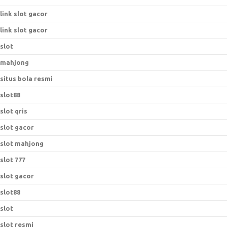
link slot gacor
link slot gacor
slot
mahjong
situs bola resmi
slot88
slot qris
slot gacor
slot mahjong
slot 777
slot gacor
slot88
slot
slot resmi