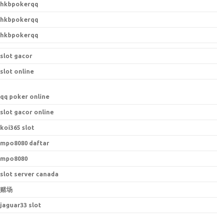
hkbpokerqq
hkbpokerqq
hkbpokerqq
slot gacor
slot online
qq poker online
slot gacor online
koi365 slot
mpo8080 daftar
mpo8080
slot server canada
赌场
jaguar33 slot