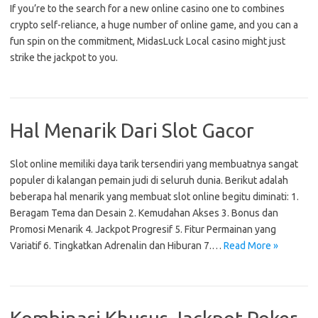
If you’re to the search for a new online casino one to combines
crypto self-reliance, a huge number of online game, and you can a
fun spin on the commitment, MidasLuck Local casino might just
strike the jackpot to you.
Hal Menarik Dari Slot Gacor
Slot online memiliki daya tarik tersendiri yang membuatnya sangat
populer di kalangan pemain judi di seluruh dunia. Berikut adalah
beberapa hal menarik yang membuat slot online begitu diminati: 1.
Beragam Tema dan Desain 2. Kemudahan Akses 3. Bonus dan
Promosi Menarik 4. Jackpot Progresif 5. Fitur Permainan yang
Variatif 6. Tingkatkan Adrenalin dan Hiburan 7.…
Read More »