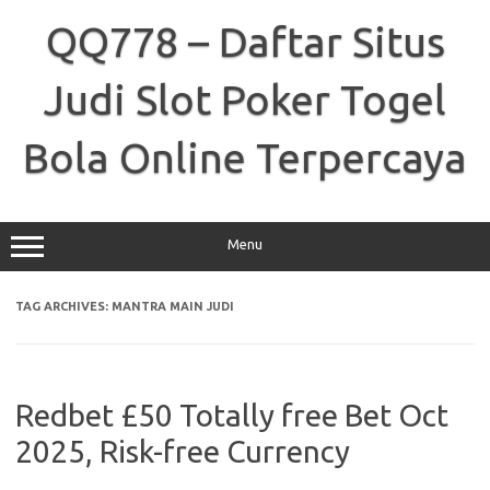
Skip
to
QQ778 – Daftar Situs
content
Judi Slot Poker Togel
Bola Online Terpercaya
Menu
TAG ARCHIVES:
MANTRA MAIN JUDI
Redbet £50 Totally free Bet Oct
2025, Risk-free Currency