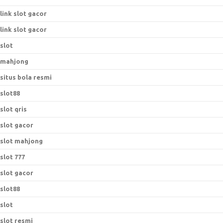
link slot gacor
link slot gacor
slot
mahjong
situs bola resmi
slot88
slot qris
slot gacor
slot mahjong
slot 777
slot gacor
slot88
slot
slot resmi