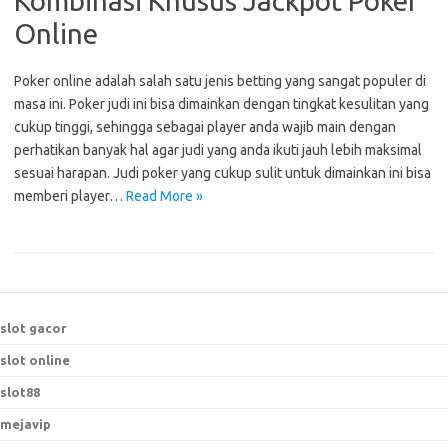
Kombinasi Khusus Jackpot Poker
Online
Poker online adalah salah satu jenis betting yang sangat populer di
masa ini. Poker judi ini bisa dimainkan dengan tingkat kesulitan yang
cukup tinggi, sehingga sebagai player anda wajib main dengan
perhatikan banyak hal agar judi yang anda ikuti jauh lebih maksimal
sesuai harapan. Judi poker yang cukup sulit untuk dimainkan ini bisa
memberi player…
Read More »
slot gacor
slot online
slot88
mejavip