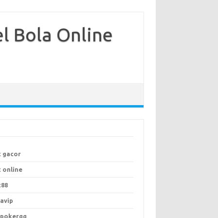
el Bola Online
t gacor
t online
t88
avip
bpokerqq