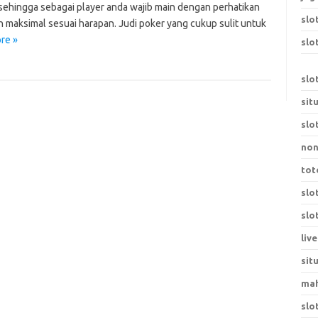
 sehingga sebagai player anda wajib main dengan perhatikan
slo
bih maksimal sesuai harapan. Judi poker yang cukup sulit untuk
re »
slo
slo
sit
slo
non
tot
slo
slo
liv
sit
ma
slo