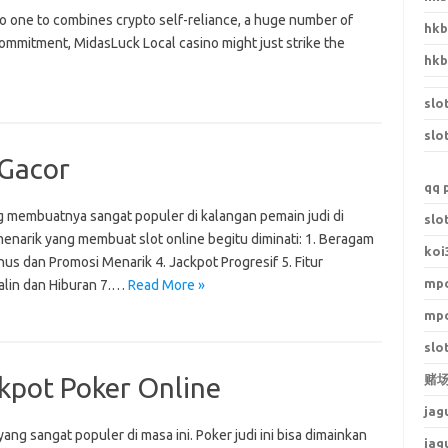
ino one to combines crypto self-reliance, a huge number of
hk
commitment, MidasLuck Local casino might just strike the
hk
slo
slo
 Gacor
qq 
ang membuatnya sangat populer di kalangan pemain judi di
slo
menarik yang membuat slot online begitu diminati: 1. Beragam
koi
s dan Promosi Menarik 4. Jackpot Progresif 5. Fitur
mpo
nalin dan Hiburan 7.…
Read More »
mp
slo
kpot Poker Online
赌
jag
yang sangat populer di masa ini. Poker judi ini bisa dimainkan
jag