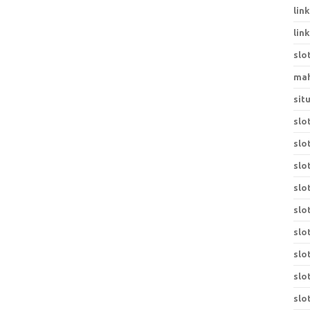
lin
lin
slo
ma
sit
slo
slo
slo
slo
slo
slo
slo
slo
slo