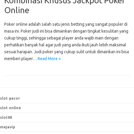
Kombinasi Khusus Jackpot Poker
Online
Poker online adalah salah satu jenis betting yang sangat populer di
masa ini. Poker judi ini bisa dimainkan dengan tingkat kesulitan yang
cukup tinggi, sehingga sebagai player anda wajib main dengan
perhatikan banyak hal agar judi yang anda ikuti jauh lebih maksimal
sesuai harapan. Judi poker yang cukup sulit untuk dimainkan ini bisa
memberi player…
Read More »
slot gacor
slot online
slot88
mejavip