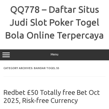
Skip
to
QQ778 – Daftar Situs
content
Judi Slot Poker Togel
Bola Online Terpercaya
Menu
CATEGORY ARCHIVES:
BANDAR TOGEL 55
Redbet £50 Totally free Bet Oct
2025, Risk-free Currency