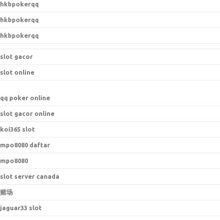
hkbpokerqq
hkbpokerqq
hkbpokerqq
slot gacor
slot online
qq poker online
slot gacor online
koi365 slot
mpo8080 daftar
mpo8080
slot server canada
赌场
jaguar33 slot