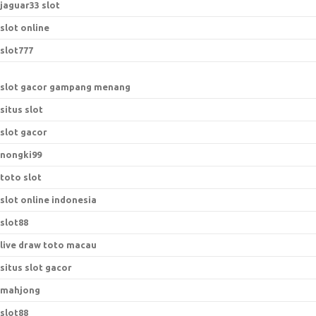
jaguar33 slot
slot online
slot777
slot gacor gampang menang
situs slot
slot gacor
nongki99
toto slot
slot online indonesia
slot88
live draw toto macau
situs slot gacor
mahjong
slot88