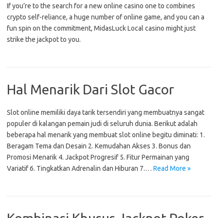
If you’re to the search for a new online casino one to combines
crypto self-reliance, a huge number of online game, and you can a
fun spin on the commitment, MidasLuck Local casino might just
strike the jackpot to you.
Hal Menarik Dari Slot Gacor
Slot online memiliki daya tarik tersendiri yang membuatnya sangat
populer di kalangan pemain judi di seluruh dunia. Berikut adalah
beberapa hal menarik yang membuat slot online begitu diminati: 1.
Beragam Tema dan Desain 2. Kemudahan Akses 3. Bonus dan
Promosi Menarik 4. Jackpot Progresif 5. Fitur Permainan yang
Variatif 6. Tingkatkan Adrenalin dan Hiburan 7.…
Read More »