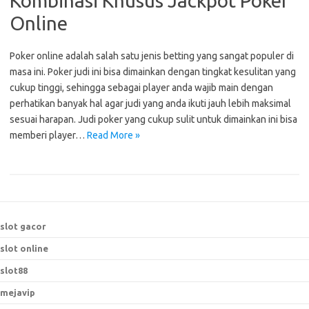
Kombinasi Khusus Jackpot Poker
Online
Poker online adalah salah satu jenis betting yang sangat populer di
masa ini. Poker judi ini bisa dimainkan dengan tingkat kesulitan yang
cukup tinggi, sehingga sebagai player anda wajib main dengan
perhatikan banyak hal agar judi yang anda ikuti jauh lebih maksimal
sesuai harapan. Judi poker yang cukup sulit untuk dimainkan ini bisa
memberi player…
Read More »
slot gacor
slot online
slot88
mejavip