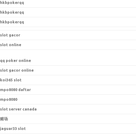
hkbpokerqq
hkbpokerqq
hkbpokerqq
slot gacor
slot online
qq poker online
slot gacor online
koi365 slot
mpo8080 daftar
mpo8080
slot server canada
赌场
jaguar33 slot