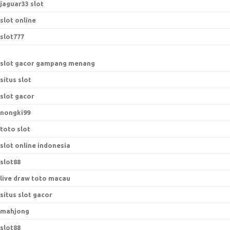
jaguar33 slot
slot online
slot777
slot gacor gampang menang
situs slot
slot gacor
nongki99
toto slot
slot online indonesia
slot88
live draw toto macau
situs slot gacor
mahjong
slot88