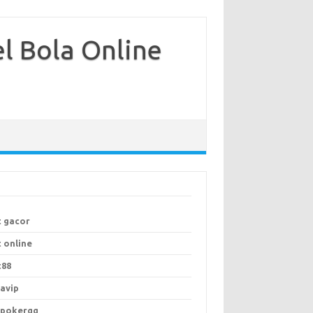
el Bola Online
t gacor
t online
t88
avip
bpokerqq