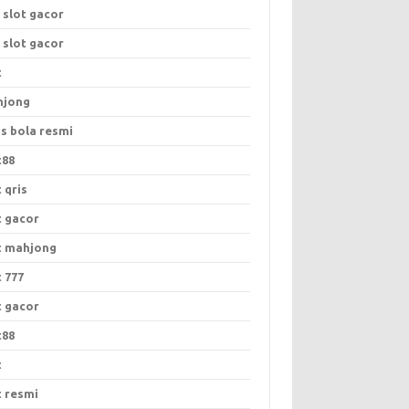
k slot gacor
k slot gacor
t
hjong
us bola resmi
t88
t qris
t gacor
t mahjong
t 777
t gacor
t88
t
t resmi