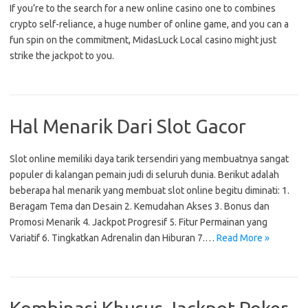
If you’re to the search for a new online casino one to combines
crypto self-reliance, a huge number of online game, and you can a
fun spin on the commitment, MidasLuck Local casino might just
strike the jackpot to you.
Hal Menarik Dari Slot Gacor
Slot online memiliki daya tarik tersendiri yang membuatnya sangat
populer di kalangan pemain judi di seluruh dunia. Berikut adalah
beberapa hal menarik yang membuat slot online begitu diminati: 1.
Beragam Tema dan Desain 2. Kemudahan Akses 3. Bonus dan
Promosi Menarik 4. Jackpot Progresif 5. Fitur Permainan yang
Variatif 6. Tingkatkan Adrenalin dan Hiburan 7.…
Read More »