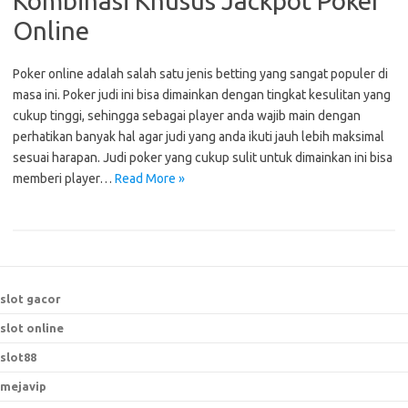
Kombinasi Khusus Jackpot Poker
Online
Poker online adalah salah satu jenis betting yang sangat populer di
masa ini. Poker judi ini bisa dimainkan dengan tingkat kesulitan yang
cukup tinggi, sehingga sebagai player anda wajib main dengan
perhatikan banyak hal agar judi yang anda ikuti jauh lebih maksimal
sesuai harapan. Judi poker yang cukup sulit untuk dimainkan ini bisa
memberi player…
Read More »
slot gacor
slot online
slot88
mejavip