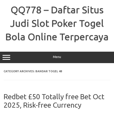
Skip
to
QQ778 – Daftar Situs
content
Judi Slot Poker Togel
Bola Online Terpercaya
Menu
CATEGORY ARCHIVES:
BANDAR TOGEL 48
Redbet £50 Totally free Bet Oct
2025, Risk-free Currency