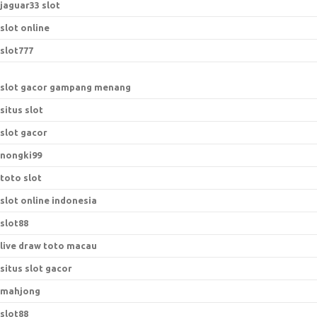
jaguar33 slot
slot online
slot777
slot gacor gampang menang
situs slot
slot gacor
nongki99
toto slot
slot online indonesia
slot88
live draw toto macau
situs slot gacor
mahjong
slot88