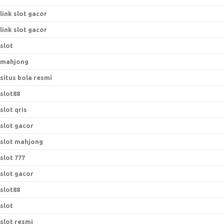
link slot gacor
link slot gacor
slot
mahjong
situs bola resmi
slot88
slot qris
slot gacor
slot mahjong
slot 777
slot gacor
slot88
slot
slot resmi