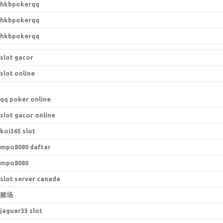
hkbpokerqq
hkbpokerqq
hkbpokerqq
slot gacor
slot online
qq poker online
slot gacor online
koi365 slot
mpo8080 daftar
mpo8080
slot server canada
赌场
jaguar33 slot