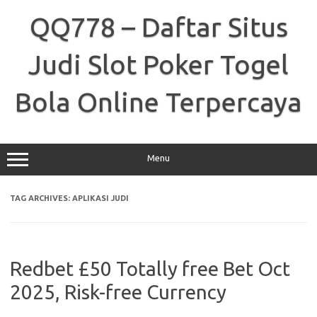
Skip
to
QQ778 – Daftar Situs
content
Judi Slot Poker Togel
Bola Online Terpercaya
Menu
TAG ARCHIVES:
APLIKASI JUDI
Redbet £50 Totally free Bet Oct
2025, Risk-free Currency